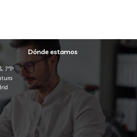
Dónde estamos
 ß. 7ªP
utura
rid