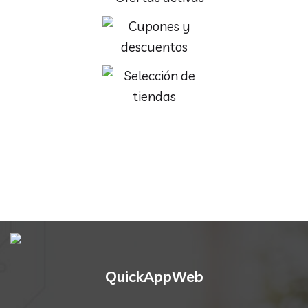
QuickAppWeb